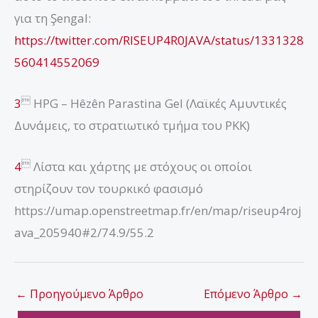
για τη Şengal:
https://twitter.com/RISEUP4R0JAVA/status/1331328
560414552069

3
HPG – Hêzên Parastina Gel (Λαϊκές Αμυντικές
Δυνάμεις, το στρατιωτικό τμήμα του PΚΚ)

4
Λίστα και χάρτης με στόχους οι οποίοι
στηρίζουν τον τουρκικό φασισμό
https://umap.openstreetmap.fr/en/map/riseup4roj
ava_205940#2/74.9/55.2
←
Προηγούμενο Άρθρο
Επόμενο Άρθρο
→