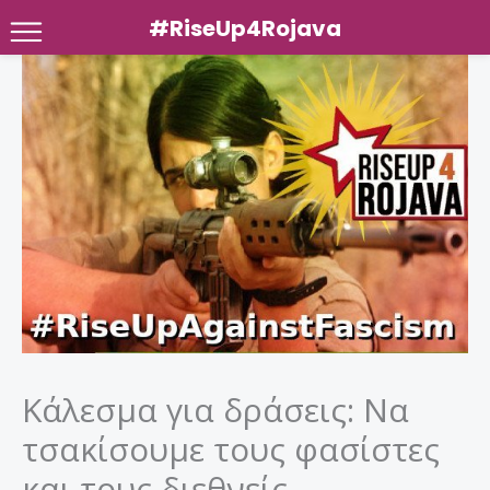
#RiseUp4Rojava
Μετάβαση
στο
περιεχόμενο
Κάλεσμα για δράσεις: Να
τσακίσουμε τους φασίστες
και τους διεθνείς