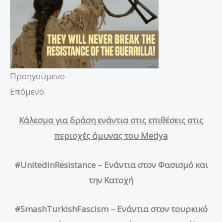
Προηγούμενο
Επόμενο
Κάλεσμα για δράση ενάντια στις επιθέσεις στις
περιοχές άμυνας του Medya
#UnitedInResistance – Ενάντια στον Φασισμό και
την Κατοχή
#SmashTurkishFascism – Ενάντια στον τουρκικό