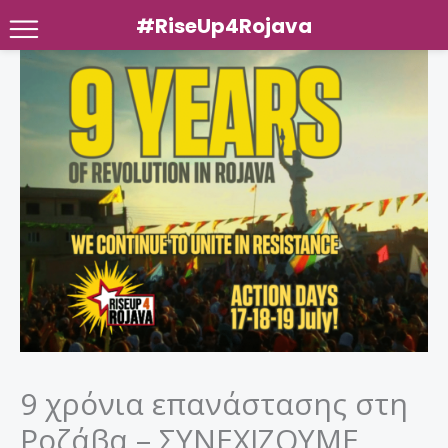
#RiseUp4Rojava
Μετάβαση
στο
περιεχόμενο
9 χρόνια επανάστασης στη
Ροζάβα – ΣΥΝΕΧΙΖΟΥΜΕ