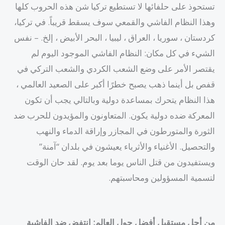
تستحوذ على حلفائها لا تستطيع تركيا شن هذه الحروب كلها
وهذا النظام الفاشي والقمعي سوف يسقط قريباً. في تركيا،
كردستان ، سوريا ، العراق ، ليبيا ، البحر الأبيض ، إلخ. – نفس
الشيء في كل مكان: النظام الفاشي الموجود اليوم لم
يقتصر الأمر على وضع الشعب الكردي والشعب التركي في
قفص بل أينما ذهب يصبح خطرًا أكبر على الصعيد العالمي ،
هذا النظام يتحرك بمساعدة دولية وبالتالي يجب أن تكون
المعركة ضده دولية يكون. المتعاونون والمؤيدون للحرب ضد
الثورة والمتورطون في المجازر وإراقة الدماء والنهب
والتحصيل. الأغنياء والأثرياء يعيشون في بلدان “آمنة”
ويستفيدون من قتل الناس يوما بعد يوم. لقد حان الوقت
لتسمية المسؤولين ومحاسبتهم.
من أجل مستقبل أفضل حول العالم
:
انتفض ضد الفاشية