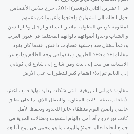
في 1 تشرين الثاني (نوفمبر) 2014 ، خرج ملايين الأشخاص
حول العالم إلى الشوارع واحتجوا وأعربوا عن دعمهم
لمقاومة كوباني البطولية. ملايين النساء والرجال وكبار السن
و الشباب وحدوا أصواتهم بألوانهم المختلفة في عيون الغرب
ودعماً للقتال ضد وحشية عصابات داعش. عندما كان يقود
مقاتلو YPJ و YPG الطريق و يقفوا في وجه الظلام ودافع عن
الإنسانية من بيت إلى بيت ومن شارع إلى شارع في كوباني
إلى العالم تم إيلاء اهتمام كبير للتطورات على الأرض.
مقاومة كوباني التاريخية ، التي شكلت بداية نهاية قمع داعش
لأبناء المنطقة ، كانت المقاومة والنضال الذي نما على نطاق
عالمي وأصبح اليوم منظمًا ، عابرًا للحدود ويحفظ الأمل.
كانت ثورة روج آفا أمل وإلهام الشعوب ونضالات الحرية في
جميع أنحاء العالم. حينئذٍ واليوم ، ما هو محمي في روج آفا هو