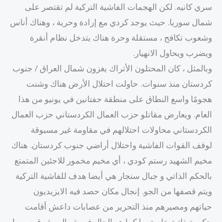
سري كانيه. لكن الهجمات الفاشية التركية لم تقتصر على
شمال سوريا. حيث يوجد كردي مع إرادة وحرية ، وهناك أناس
وشعوب تكافح ، مستقلة وحرة هناك يتدخل نظام أنقرة
ويضرب ويحاول الانهيار.
وبالمثل ، كان المحتلون الأتراك يغزون شمال العراق / جنوب
كردستان منذ سنوات. حاولت احتلال الأرض هناك وشنت
هجومًا واسع النطاق على منطقة حفتانين في يونيو من هذا
العام. ويعارض مقاتلو حزب العمال الكردستاني حزب العمال
الكردستاني محاولات احتلالهم في مقاومة غير مسبوقة
لوقف القوات الفاشية واحتلال أراضي جنوب كردستان. هناك
مخيم الشهيد رستم كودي ، أي مخيم مخمور للاجئين المتمتع
بالحكم الذاتي و جبال سنجار هي أيضا هدف للفاشية التركية
ويتم قصفها من الجو. إنجال مكان حصد فيه الايزيديون
حياتهم ومصيرهم منذ التحرير من عصابات داعش أقامت
حكومة ذاتية خاصة بها كما هو الحال في شمال وشرق سوريا.