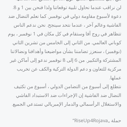
لن نراقب عندما نحاول تلبية توقعاتنا ولذا فنحن بين 1 و 8.
دعوة لأسبوع مقاومة دولي في نوفمبر. كما نعلم النضال ضد
الفاشية وعالم آخر ، عندما نتحد سينجح. نحن ندعم الناس
تتظاهر في روج آفا وستقام في كل مكان في 1 نوفمبر ، يوم
كوباني العالمي. من الثاني إلى الخامس من تشرين الثاني
(نوفمبر) ، سنعزز تضامننا بشأن مواضيعنا وأهدافنا ونضالاتنا
المشتركة والتكبير. من 6 إلى 8 نوفمبر ندعو إلى أماكن غير
مركزية للتعاون و دعم الدولة التركية والكف عن تخريب
عملها.
نتطلع إلى أسبوع من التضامن الدولي ، أسبوع من تكثيف
النضال ضد الفاشية إن الإجراءات ضد الاستبداد الفاشي
والاستغلال الرأسمالي والدمار الإمبريالي تستدعي الجميع.
حملة „RiseUp4Rojava“