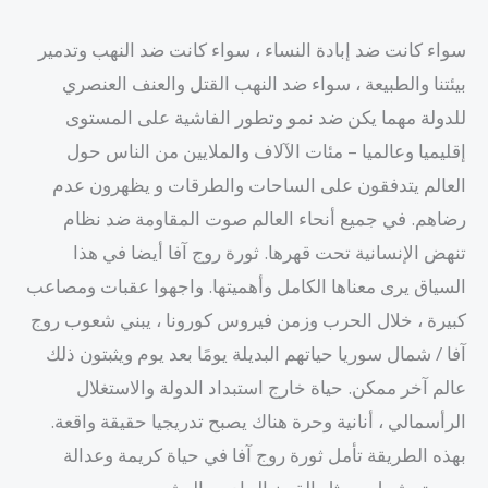
سواء كانت ضد إبادة النساء ، سواء كانت ضد النهب وتدمير
بيئتنا والطبيعة ، سواء ضد النهب القتل والعنف العنصري
للدولة مهما يكن ضد نمو وتطور الفاشية على المستوى
إقليميا وعالميا – مئات الآلاف والملايين من الناس حول
العالم يتدفقون على الساحات والطرقات و يظهرون عدم
رضاهم. في جميع أنحاء العالم صوت المقاومة ضد نظام
تنهض الإنسانية تحت قهرها. ثورة روج آفا أيضا في هذا
السياق يرى معناها الكامل وأهميتها. واجهوا عقبات ومصاعب
كبيرة ، خلال الحرب وزمن فيروس كورونا ، يبني شعوب روج
آفا / شمال سوريا حياتهم البديلة يومًا بعد يوم ويثبتون ذلك
عالم آخر ممكن. حياة خارج استبداد الدولة والاستغلال
الرأسمالي ، أنانية وحرة هناك يصبح تدريجيا حقيقة واقعة.
بهذه الطريقة تأمل ثورة روج آفا في حياة كريمة وعدالة