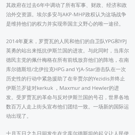
其政府在过去6年中调动了所有军事、财政、经济和政
治外交资源。埃尔多安与AKP-MHP政权认为这场战争
是维持他们的权力并实现帝国主义野心的唯一途径。
2014年夏末，罗贾瓦的人民和他们的自卫队YPG和YPJ
英勇的站出来抵抗伊斯兰国的进攻。与此同时，当库尔
德民主党的佩什梅格在所有前线放弃他们的阵地，在南
库尔德斯坦/北伊拉克HPG and YJA-Star游击队在一次
历史性的行动中紧急援助了在辛贾尔的Yezidis并终止
伊斯兰歹徒对kerkuk ，Maxmur and Hewler的进
发。受罗贾瓦的革命与反对伊斯兰国的号召，世界各地
数百万人走上街头宣布他们团结一致。一场新的国际运
动出现了。
十月五日之九日间发生在北库尔德斯坦的起义让人民使