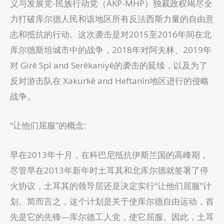
义与发展党-民族行动党（AKP-MHP）独裁政权竭尽全
力打破库尔德人民和该地区所有反法西斯力量的自由意
志和抵抗的行动。这次袭击是对2015至2016年间在北
库尔德斯坦城市中的战争，2018年对阿夫林、2019年
对 Girê Spî and Serêkaniyê的袭击的延续，以及为了
反对游击队在 Xakurkê and Heftanîn地区进行的侵略
战争。
“让他们屈服”的概念:
早在2013年十月，在科巴尼抵抗伊斯兰国的高峰期，
尽管早在2013年新年时土耳其和北库尔德就签署了停
火协议，土耳其的领导层还是决定实行“让他们屈服”计
划。简而言之，这个计划是关于使库尔德自由运动，首
先是它的先锋—库尔德工人党，使它屈服。因此，土耳