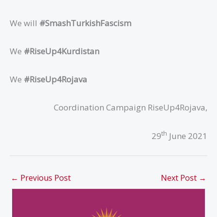
We will
#SmashTurkishFascism
We
#RiseUp4Kurdistan
We
#RiseUp4Rojava
Coordination Campaign RiseUp4Rojava,
th
29
June 2021
←
Previous Post
Next Post
→