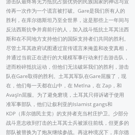
游击队最终将无力抵抗占据优势的民族国家的神话与宣
传再一次作为一个谎言被打破。Gare是我们所有人的
胜利，在库尔德斯坦乃至全世界，这是那些上一年间与
反法西斯抗争并肩前行的人，加入战斗抵抗土耳其法西
斯和在不同地方支持他们的国际支持者们共同的胜利。
尽管土耳其政府试图通过宣传谎言来掩盖和改变真相，
并通过当前正在进行的大规模军事行动来打击游击队，
进而粉碎抵抗运动，但他们无法破坏我们的胜利，游击
队在Gare取得的胜利。土耳其军队在Gare屈服了，现
在，他们每一天都在山中，在 Metîna，在 Zap，和
Avaşîn屈服。为了避免窘境，土耳其只得诉诸于使用
准军事部队，他们让叙利亚的Islamist gangs和
KDP（库尔德民主党）的支持者充当村庄护卫。少部分
战斗意志收到打击的土耳其士兵被派往前线，但更多的
部队被替换为了炮灰继续参战。再这种境况下，库尔德