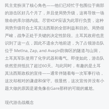
民主党扮演了核心角色——他们已经忙于包围位于南部
的游击区好几个月了，并且使局势升级，这将导致一场
致命的库尔德内战。尽管KDP应该为此罪行负责，这种
局势升级符合土耳其法西斯的全部利益和目的。局势很
严峻，战争正处于关键的决定性阶段。土耳其政府也意
识到了这一点，因此不遗余力地前进，为了占领游击队
位于 Metîna, Zap, and Avaşîn防御区的隧道与山洞，
土耳其军队使用了化学武器和毒气。即使如此，游击队
依然坚持抵抗了超过60天。与此同时，有趣的是土耳
其法西斯政权的宣传——通常伴随着每一次军事行动，
这次却相对的谦虚和保守。很显然，这次宣传并没有小
题大做的原因是避免像在Gare那样的可能的尴尬。
现代游击战概念