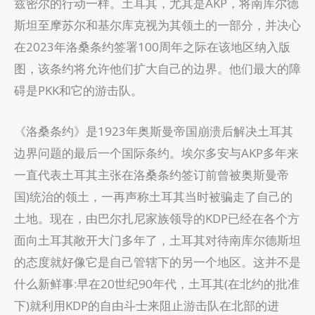
兹密尔的行动一样。土耳其，尤其是AKP，将南库尔德
斯坦至摩苏尔和基尔库克视为其领土的一部分，并决心
在2023年洛桑条约签署100周年之际在该地区纳入版
图，该条约将允许他们扩大自己的边界。他们最大的障
碍是PKK和它的游击队。
《洛桑条约》是1923年奥斯曼帝国崩溃后解决土耳其
边界问题的最后一个国际条约。埃尔多安与AKP多年来
一直代表土耳其主张在洛桑条约签订前曾被奥斯曼帝
国)统治的领土，一再声称土耳其当时被骗走了自己的
土地。现在，由巴尔扎尼家族领导的KDP已经在各个方
面向土耳其敞开大门多年了，土耳其对待南库尔德斯坦
的态度就好像它是自己管辖下的另一个地区。这并不是
什么新鲜事:早在20世纪90年代，土耳其(在北约的批准
下)就利用KDP的自由斗士来阻止游击队在北部的进