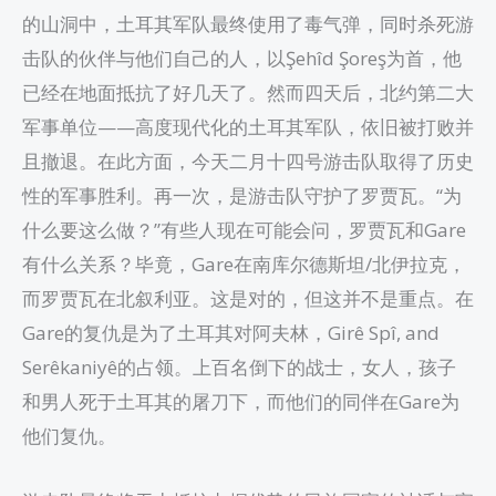
的山洞中，土耳其军队最终使用了毒气弹，同时杀死游
击队的伙伴与他们自己的人，以Şehîd Şoreş为首，他
已经在地面抵抗了好几天了。然而四天后，北约第二大
军事单位——高度现代化的土耳其军队，依旧被打败并
且撤退。在此方面，今天二月十四号游击队取得了历史
性的军事胜利。再一次，是游击队守护了罗贾瓦。“为
什么要这么做？”有些人现在可能会问，罗贾瓦和Gare
有什么关系？毕竟，Gare在南库尔德斯坦/北伊拉克，
而罗贾瓦在北叙利亚。这是对的，但这并不是重点。在
Gare的复仇是为了土耳其对阿夫林，Girê Spî, and
Serêkaniyê的占领。上百名倒下的战士，女人，孩子
和男人死于土耳其的屠刀下，而他们的同伴在Gare为
他们复仇。