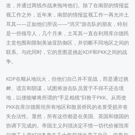
攻，并通过两线作战来拖垮他们。除了在南部的情报监
视工作之外，近年来，南部的情报监视工作一再允许土
耳其——正如他们所说——“消灭”游击队的朋友，特别
是一些领导人，几个月来，土耳其一直在利用库尔德民
主党包围和限制美迪亚防御区，并切断不同地区之间的
联系。与此同时，它的意图是挑起KDP和PKK之间的战
争。
KDP在顺从地玩火，但他们自己并不宣战，而是通过挑
衅、谎言和阴谋，试图将游击队员置于不得不还击境
地，以便能够将所谓的“手足相残”归咎于PKK。从而使
PKK在库尔德斯坦所有地区和散居侨民的名誉受损并丧
失合法性。显然，所有这些都是在美国、英国和德国的
协调下完成的。帝国主义列强决定不惜一切代价摧毁库
尔德工人党KDP本身在几十年前就出卖了自己，依靠与