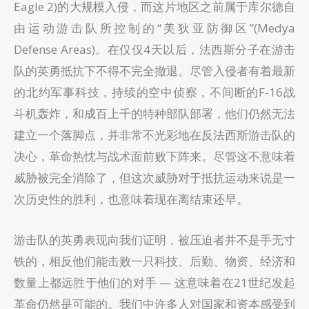
Eagle 2)的大规模入侵，而这片地区之前属于库尔德自
由运动游击队所控制的“美狄亚防御区”(Medya
Defense Areas)。在仅仅4天以后，法西斯分子在游击
队的英勇抵抗下不得不完全撤退。尽管入侵者有着最新
的北约军事科技，持续的空中侦察，不间断的F-16战
斗机轰炸，和成百上千的特种部队部署，他们仍然无法
建立一个落脚点，并非常不光彩地在反法西斯游击队的
决心，革命热忱与战术面前败下阵来。尽管这不意味着
威胁被完全消除了，但这次威胁对于抵抗运动来说是一
次历史性的胜利，也意味着现在离结束还早。
游击队的英勇表现向我们证明，被压迫者并不是手无寸
铁的，相反他们能击败一只科技、后勤、物资、经济和
数量上都远胜于他们的对手 — 这意味着在21世纪发起
革命仍然是可能的。我们中许多人对国家和资本感受到