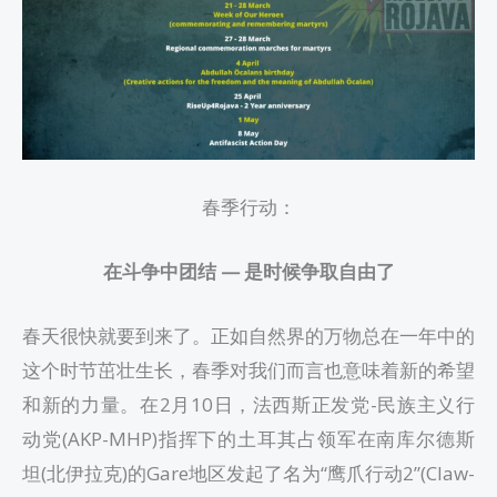
春季行动：
在斗争中团结 — 是时候争取自由了
春天很快就要到来了。正如自然界的万物总在一年中的
这个时节茁壮生长，春季对我们而言也意味着新的希望
和新的力量。在2月10日，法西斯正发党-民族主义行
动党(AKP-MHP)指挥下的土耳其占领军在南库尔德斯
坦(北伊拉克)的Gare地区发起了名为“鹰爪行动2”(Claw-