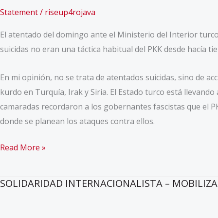
Statement
/
riseup4rojava
El atentado del domingo ante el Ministerio del Interior turc
suicidas no eran una táctica habitual del PKK desde hacía ti
En mi opinión, no se trata de atentados suicidas, sino de ac
kurdo en Turquía, Irak y Siria. El Estado turco está llevan
camaradas recordaron a los gobernantes fascistas que el P
donde se planean los ataques contra ellos.
“Una
Read More »
respuesta
a
SOLIDARIDAD INTERNACIONALISTA – MOBILIZA
los
ataques