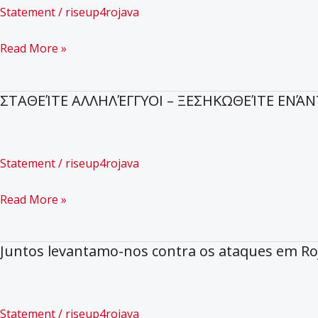
del
Statement
/
riseup4rojava
ejército
turco”
SOLIDARIDAD
Read More »
INTERNACIONALISTA
–
ΣΤΑΘΕΊΤΕ ΑΛΛΗΛΈΓΓΥΟΙ – ΞΕΣΗΚΩΘΕΊΤΕ ΕΝΆ
MOBILIZATE
CONTRA
LOS
Statement
/
riseup4rojava
CRÍMENES
DE
ΣΤΑΘΕΊΤΕ
Read More »
GUERRA
ΑΛΛΗΛΈΓΓΥΟΙ
TURCOS
–
Juntos levantamo-nos contra os ataques em Roj
EN
ΞΕΣΗΚΩΘΕΊΤΕ
EL
ΕΝΆΝΤΙΑ
NORTE
ΣΤΑ
Statement
/
riseup4rojava