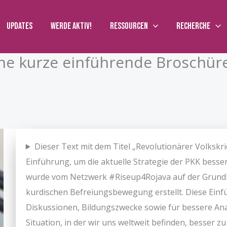
Updates
Werde aktiv!
Ressourcen
Recherche
ine kurze einführende Broschür
Dieser Text mit dem Titel „Revolutionärer Volkskrie
Einführung, um die aktuelle Strategie der PKK bess
wurde vom Netzwerk #Riseup4Rojava auf der Grundla
kurdischen Befreiungsbewegung erstellt. Diese Einfü
Diskussionen, Bildungszwecke sowie für bessere Analy
Situation, in der wir uns weltweit befinden, besser z