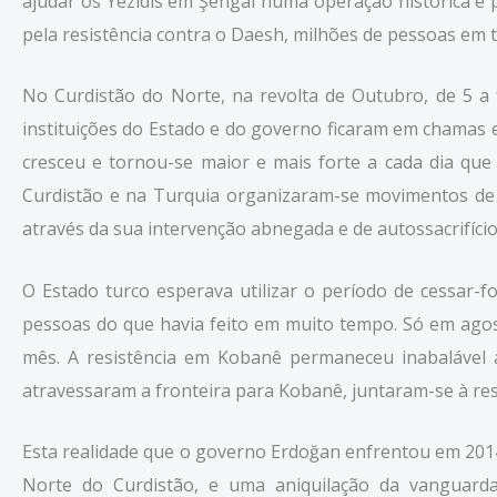
ajudar os Yezidis em Şengal numa operação histórica e
pela resistência contra o Daesh, milhões de pessoas em 
No Curdistão do Norte, na revolta de Outubro, de 5 a
instituições do Estado e do governo ficaram em chamas 
cresceu e tornou-se maior e mais forte a cada dia qu
Curdistão e na Turquia organizaram-se movimentos de 
através da sua intervenção abnegada e de autossacrifíci
O Estado turco esperava utilizar o período de cessar-f
pessoas do que havia feito em muito tempo. Só em agos
mês. A resistência em Kobanê permaneceu inabalável 
atravessaram a fronteira para Kobanê, juntaram-se à resi
Esta realidade que o governo Erdoğan enfrentou em 2014
Norte do Curdistão, e uma aniquilação da vanguarda