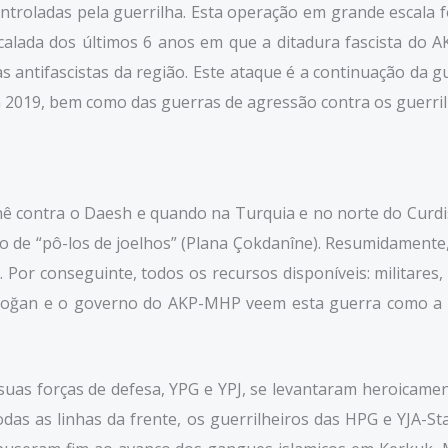
ontroladas pela guerrilha. Esta operação em grande escala 
calada dos últimos 6 anos em que a ditadura fascista do
as antifascistas da região. Este ataque é a continuação da
m 2019, bem como das guerras de agressão contra os guerril
nê contra o Daesh e quando na Turquia e no norte do Curdi
ano de “pô-los de joelhos” (Plana Çokdanîne). Resumidamen
 Por conseguinte, todos os recursos disponíveis: militares,
rdoğan e o governo do AKP-MHP veem esta guerra como a 
s suas forças de defesa, YPG e YPJ, se levantaram heroica
 as linhas da frente, os guerrilheiros das HPG e YJA-St