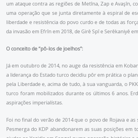
um ataque contra as regiões de Metîna, Zap e Avaşîn, c
uma operação que se junta diretamente à espiral de es
liberdade e resistência do povo curdo e de todas as forç
da invasão em Efrîn em 2018, de Girê Spî e Serêkaniyê e
O conceito de “pô-los de joelhos”:
Já em outubro de 2014, no auge da resistência em Koba
a liderança do Estado turco decidiu pôr em prática o pl
pela Liberdade e, acima de tudo, à sua vanguarda, o PKK.
turco foram mobilizados durante os últimos 6 anos. E
aspirações imperialístas.
Foi no final do verão de 2014 que o povo de Rojava e a
Pesmerga do KDP abandonarem as suas posições em todas