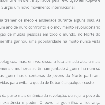
Maxmur e Hewler. Inspirados pela revolução em Rojava e
e. Surgiu um novo movimento internacional.
ia tremer de medo e ansiedade durante alguns dias. As
i um ano de duro confronto e o movimento revolucionário
oração de muitas pessoas em todo o mundo, no Norte do
uerrilha ganhou uma popularidade há muito nunca vista
eológicos, mas, em vez disso, a luta armada atraiu mais
homens e mulheres se tinham juntado à guerrilha num só
s guerrilhas e centenas de jovens do Norte partiram,
 vidas para evitar a queda de Kobanê a qualquer custo.
da parte mais dinâmica da revolução, ou seja, o povo do
xistência e poder. O povo, a guerrilha, a liderança