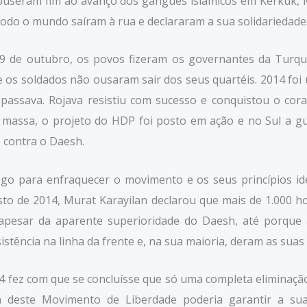
 puseram fim ao avanço dos gangues islamicos em Kerkuk, 
todo o mundo saíram à rua e declararam a sua solidariedad
 9 de outubro, os povos fizeram os governantes da Turqu
e os soldados não ousaram sair dos seus quartéis. 2014 fo
e passava. Rojava resistiu com sucesso e conquistou o c
massa, o projeto do HDP foi posto em ação e no Sul a g
o contra o Daesh.
ogo para enfraquecer o movimento e os seus princípios id
to de 2014, Murat Karayilan declarou que mais de 1.000 
apesar da aparente superioridade do Daesh, até porque a
stência na linha da frente e, na sua maioria, deram as suas
 fez com que se concluísse que só uma completa eliminação 
 deste Movimento de Liberdade poderia garantir a sua e