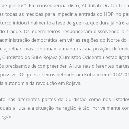
s de joelhos”. Em consequência disto, Abdullah Öcalan foi
madas todas as medidas para impedir a entrada do HDP no 
o turco iniciou finalmente a fase de guerra, que dura já há 
 do Iraque. Os guerrilheiros responderam dissolvendo o c
dministração democrática em várias regiões do Norte do C
e ajoelhar, mas continuam a manter a sua posição, defende
 Curdistão do Sul e Rojava (Curdistão Ocidental) estão liga
 nós precisamos de compreender. A luta nas diferentes par
o possível. Os guerrilheiros defenderam Kobanê em 2014/2
 da autonomia da revolução em Rojava.
nto nas diferentes partes do Curdistão como nos Estados
quais a luta e a situação na região é tão incrivelmente c
região.