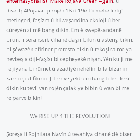
enternasyonalîst
,
Make Rojava Green Again
, û
RiseUp4Rojava, ji rojên 18 û 19ê Tîrmehê li dijî
metingerî, faşîzm û hilweşandina ekolojî û her
cûreyên zilmê bang dikin. Em ê xwepêşandanê
bikin, li seranserê cîhanê dagir bikin û asteng bikin,
bi şêwazên afirîner protesto bikin û tekoşîna me ya
hevbeş a dijî-faşîst bi cepheyekê nişan. Yên ku ji me
re jiyana bi rûmet û azadiyê nehêlin, bila bizanin
ka em çi difikirin. Ji ber vê yekê em bang li her kesî
dikin ku tevlî van rojên çalakiyê bibin û wan bi me
re parve bikin!
We RISE UP 4 THE REVOLUTION!
Şoreşa li Rojhilata Navîn û tevahiya cîhanê dê biser