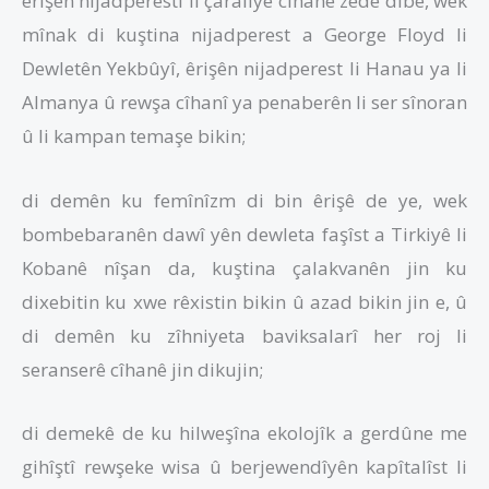
êrişên nijadperestî li çaraliyê cîhanê zêde dibe, wek
mînak di kuştina nijadperest a George Floyd li
Dewletên Yekbûyî, êrişên nijadperest li Hanau ya li
Almanya û rewşa cîhanî ya penaberên li ser sînoran
û li kampan temaşe bikin;
di demên ku femînîzm di bin êrişê de ye, wek
bombebaranên dawî yên dewleta faşîst a Tirkiyê li
Kobanê nîşan da, kuştina çalakvanên jin ku
dixebitin ku xwe rêxistin bikin û azad bikin jin e, û
di demên ku zîhniyeta baviksalarî her roj li
seranserê cîhanê jin dikujin;
di demekê de ku hilweşîna ekolojîk a gerdûne me
gihîştî rewşeke wisa û berjewendîyên kapîtalîst li