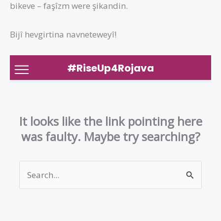
bikeve – faşîzm were şikandin.
Bijî hevgirtina navneteweyî!