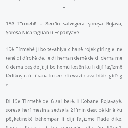
–
19ê Tîrmehê – 8emîn salvegera
şoreşa
Roja
va
;
Ş
oreşa Nicaraguan û
Es
panyayê
19ê Tîrmehê ji bo tevahiya cîhanê rojek girîng e; ne
tenê di dîrokê de, lê di heman demê de di dema me
û dema peş de jî; ji bo hemû kesên ku li dijî faşîzmê
têdikoşin û cîhana ku em dixwazin ava bikin girîng
e!
Di 19ê Tîrmehê de, 8 sal berê, li Kobanê, Rojavayê,
şoreşa herî mezin a sedsala 21’min dest pê kir ê ku
pêşketinekê bêhempar li dijî faşîzme îfade dike.
Şoreşa Rojava ji bo perçeyên din ên Sûriyê,