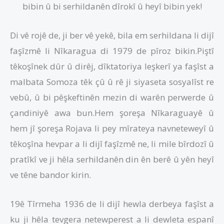
bibin û bi serhildanên dîrokî û heyî bibin yek!
Di vê rojê de, ji ber vê yekê, bila em serhildana li dijî
faşîzmê li Nîkaragua di 1979 de pîroz bikin.Piştî
têkoşînek dûr û dirêj, dîktatoriya leşkerî ya faşîst a
malbata Somoza têk çû û rê ji siyaseta sosyalîst re
vebû, û bi pêşkeftinên mezin di warên perwerde û
çandiniyê awa bun.Hem şoreşa Nîkaraguayê û
hem jî şoreşa Rojava li pey mîrateya navneteweyî û
têkoşîna hevpar a li dijî faşîzmê ne, li mile bîrdozî û
pratîkî ve ji hêla serhildanên din ên berê û yên heyî
ve têne bandor kirin.
19ê Tîrmeha 1936 de li dijî hewla derbeya faşîst a
ku ji hêla tevgera netewperest a li dewleta espanî