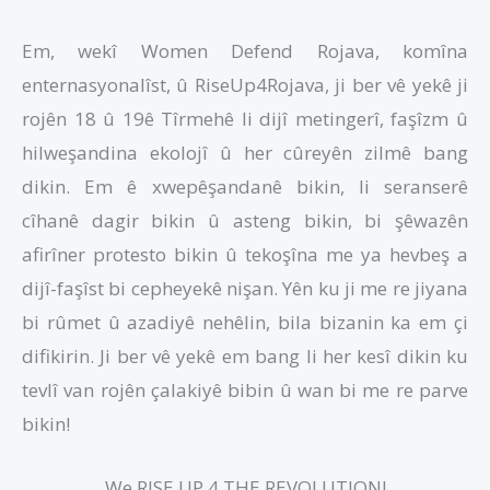
Em, wekî Women Defend Rojava, komîna
enternasyonalîst, û RiseUp4Rojava, ji ber vê yekê ji
rojên 18 û 19ê Tîrmehê li dijî metingerî, faşîzm û
hilweşandina ekolojî û her cûreyên zilmê bang
dikin. Em ê xwepêşandanê bikin, li seranserê
cîhanê dagir bikin û asteng bikin, bi şêwazên
afirîner protesto bikin û tekoşîna me ya hevbeş a
dijî-faşîst bi cepheyekê nişan. Yên ku ji me re jiyana
bi rûmet û azadiyê nehêlin, bila bizanin ka em çi
difikirin. Ji ber vê yekê em bang li her kesî dikin ku
tevlî van rojên çalakiyê bibin û wan bi me re parve
bikin!
We RISE UP 4 THE REVOLUTION!