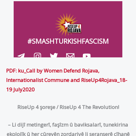
PDF: ku_Call by Women Defend Rojava,
Internationalist Commune and RiseUp4Rojava_18-
19 July2020
RiseUp 4 şoreş
e /
R
ise
U
p
4 T
he
R
evolution
!
– Li dijî
metingerî
, faşîzm û
baviksalarî
, tunekirina
ekolojîk û her cûreyên zordariyê li seranserê cîhanê