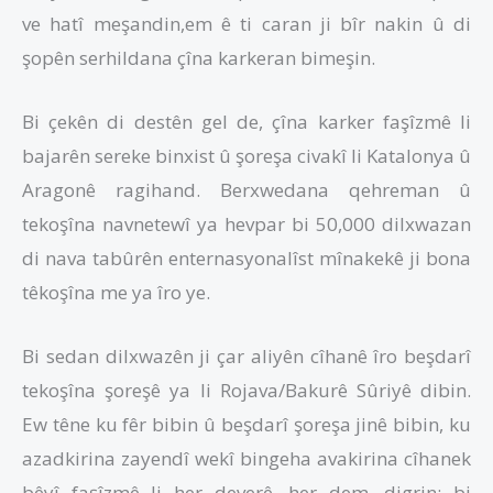
ve hatî meşandin,em ê ti caran ji bîr nakin û di
şopên serhildana çîna karkeran bimeşin.
Bi çekên di destên gel de, çîna karker faşîzmê li
bajarên sereke binxist û şoreşa civakî li Katalonya û
Aragonê ragihand. Berxwedana qehreman û
tekoşîna navnetewî ya hevpar bi 50,000 dilxwazan
di nava tabûrên enternasyonalîst mînakekê ji bona
têkoşîna me ya îro ye.
Bi sedan dilxwazên ji çar aliyên cîhanê îro beşdarî
tekoşîna şoreşê ya li Rojava/Bakurê Sûriyê dibin.
Ew têne ku fêr bibin û beşdarî şoreşa jinê bibin, ku
azadkirina zayendî wekî bingeha avakirina cîhanek
bêyî faşîzmê li her deverê, her dem, digrin; bi