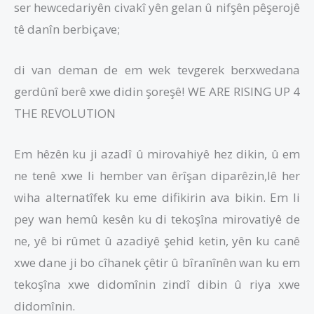
ser hewcedariyên civakî yên gelan û nifşên pêşerojê
tê danîn berbiçave;
di van deman de em wek tevgerek berxwedana
gerdûnî berê xwe didin şoreşê! WE ARE RISING UP 4
THE REVOLUTION
Em hêzên ku ji azadî û mirovahiyê hez dikin, û em
ne tenê xwe li hember van êrîşan diparêzin,lê her
wiha alternatîfek ku eme difikirin ava bikin. Em li
pey wan hemû kesên ku di tekoşîna mirovatiyê de
ne, yê bi rûmet û azadiyê şehid ketin, yên ku canê
xwe dane ji bo cîhanek çêtir û bîranînên wan ku em
tekoşîna xwe didomînin zindî dibin û riya xwe
didomînin.