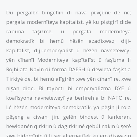
Du pergalên bingehîn di nava pêvçûnê de ne;
pergala modernîteya kapîtalîst, yê ku piştgirî dide
rabûna faşîzmê; û pergala modernîteya
demokratîk bi hemû hêzên azadîxwaz, diji-
kapîtalîst, diji-emperyalîst û hêzên navneteweyî
yên cîhanî! Moderniteya kapîtalîst û faşîzma li
Rojhilata Navîn di forma DAESH û dewleta faşîst a
Tirkiyê de, bi hemû alîgirên xwe yên cîhanî re, xwe
nişan dide. Bi taybeti bi emperyalîzma DYE û
koalîsyona navneteweyî ya berfireh a bi NATO re.
Lê hêzên modernîteya demokratîk, ya pêşîn jî rola
pêşeng a ciwan, jin, gelên bindest û karkeran,
hewldanên qirkirin û dagirkirinê qebûl nakin û şerê
xwe bidomînin û li ser alternatîfek ku em dixwazin