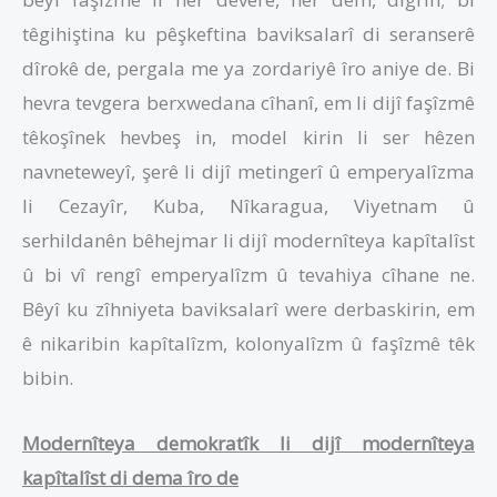
têgihiştina ku pêşkeftina baviksalarî di seranserê
dîrokê de, pergala me ya zordariyê îro aniye de. Bi
hevra tevgera berxwedana cîhanî, em li dijî faşîzmê
têkoşînek hevbeş in, model kirin li ser hêzen
navneteweyî, şerê li dijî metingerî û emperyalîzma
li Cezayîr, Kuba, Nîkaragua, Viyetnam û
serhildanên bêhejmar li dijî modernîteya kapîtalîst
û bi vî rengî emperyalîzm û tevahiya cîhane ne.
Bêyî ku zîhniyeta baviksalarî were derbaskirin, em
ê nikaribin kapîtalîzm, kolonyalîzm û faşîzmê têk
bibin.
Modernîteya demokratîk li dijî modernîteya
kapîtalîst di dema îro de