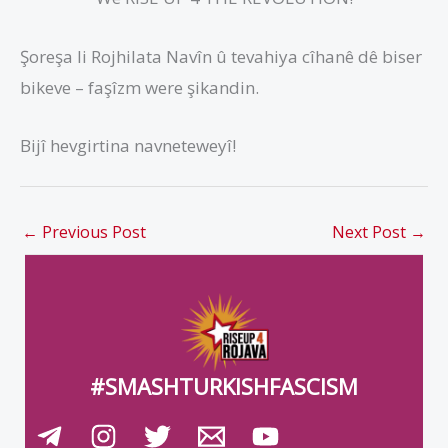
Şoreşa li Rojhilata Navîn û tevahiya cîhanê dê biser
bikeve – faşîzm were şikandin.
Bijî hevgirtina navneteweyî!
←
Previous Post
Next Post
→
#SMASHTURKISHFASCISM