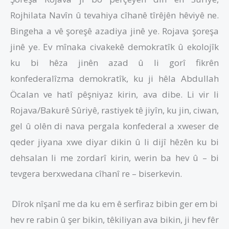
Rojhilata Navîn û tevahiya cîhanê tîrêjên hêviyê ne.
Bingeha a vê şoreşê azadiya jinê ye. Rojava şoreşa
jinê ye. Ev mînaka civakekê demokratîk û ekolojîk
ku bi hêza jinên azad û li gorî fikrên
konfederalîzma demokratîk, ku ji hêla Abdullah
Öcalan ve hatî pêşniyaz kirin, ava dibe. Li vir li
Rojava/Bakurê Sûriyê, rastiyek tê jiyîn, ku jin, ciwan,
gel û olên di nava pergala konfederal a xweser de
qeder jiyana xwe diyar dikin û li dijî hêzên ku bi
dehsalan li me zordarî kirin, werin ba hev û – bi
tevgera berxwedana cîhanî re – biserkevin.
Dîrok nîşanî me da ku em ê serfiraz bibin ger em bi
hev re rabin û şer bikin, têkiliyan ava bikin, ji hev fêr