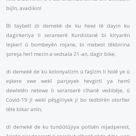
bijîn, avadikin!
Bi taybetî di demekê de ku hewl tê dayin ku
dagirkeriya li seranserê Kurdistanê bi kiryarên
leşkerî û bombeyên rojane, bi mebest têkbirina
şoreşa herî mezin a sedsala 21-an, dagir bike;
di demekê de ku kolonyalîzm û faşîzm li holê ye û
eşkere xwe wekî parçeyek hevgirtî ya hemî
dewletên netewe li seranserê cîhanê vedibêje, û
Covid-19 jî wekî pêşgîriyek ji bo tedbîrên otorîter
tête bikar anîn;
di demekê de ku tundûtûjiya polîsên nijadperest,