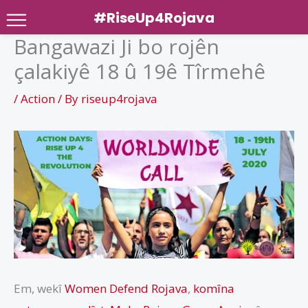
#RiseUp4Rojava
Bangawazi Ji bo rojên
Skip
çalakiyê 18 û 19ê Tîrmehê
to
content
/
Action
/ By
riseup4rojava
Em, wekî
Women Defend Rojava
,
komîna