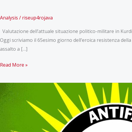
Analysis
/
riseup4rojava
Valutazione dell’attuale situazione politico-militare in Kur
Oggi scriviamo il 65esimo giorno dell’eroica resistenza della 
assalto a […]
Valutazione
Read More »
dell’attuale
situazione
politico-
militare
in
Kurdistan,
29