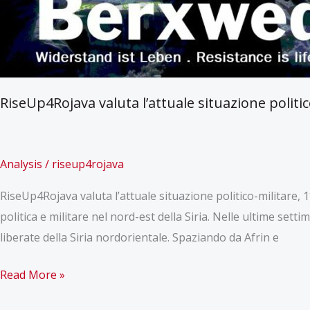
RiseUp4Rojava valuta l’attuale situazione politi
Analysis
/
riseup4rojava
RiseUp4Rojava valuta l’attuale situazione politico-militare
politica e militare nel nord-est della Siria. Nelle ultime set
liberate della Siria nordorientale. Spaziando da Afrin e
RiseUp4Rojava
Read More »
valuta