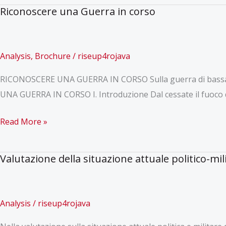
l’attuale
Riconoscere una Guerra in corso
situazione
politico-
militare,
Analysis
,
Brochure
/
riseup4rojava
1°
RICONOSCERE UNA GUERRA IN CORSO Sulla guerra di bassa int
Dicembre
UNA GUERRA IN CORSO I. Introduzione Dal cessate il fuoco del 
2020
Riconoscere
Read More »
una
Guerra
Valutazione della situazione attuale politico-mil
in
corso
Analysis
/
riseup4rojava