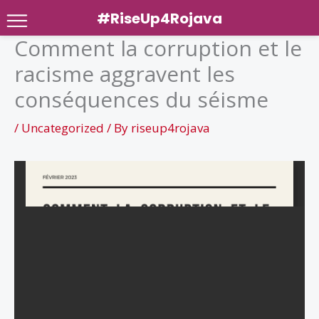
#RiseUp4Rojava
Comment la corruption et le
Skip
racisme aggravent les
to
content
conséquences du séisme
/
Uncategorized
/ By
riseup4rojava