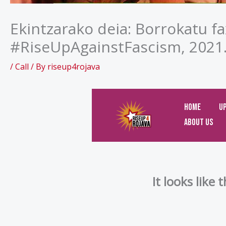
Ekintzarako deia: Borrokatu f
#RiseUpAgainstFascism, 2021
/
Call
/ By
riseup4rojava