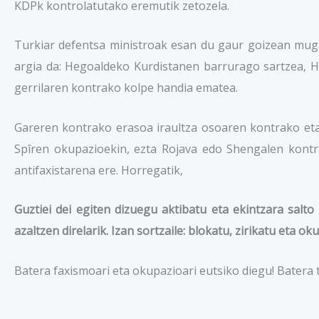
KDPk kontrolatutako eremutik zetozela.
Turkiar defentsa ministroak esan du gaur goizean muga
argia da: Hegoaldeko Kurdistanen barrurago sartzea, H
gerrilaren kontrako kolpe handia ematea.
Gareren kontrako erasoa iraultza osoaren kontrako eta
Spîren okupazioekin, ezta Rojava edo Shengalen kontra
antifaxistarena ere. Horregatik,
Guztiei dei egiten dizuegu aktibatu eta ekintzara sal
azaltzen direlarik. Izan sortzaile: blokatu, zirikatu eta 
Batera faxismoari eta okupazioari eutsiko diegu! Batera