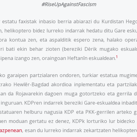
#RiseUpAgainstFascism
 estatu faxistak inbasio berria abiarazi du Kurdistan He
 helikoptero bidez lurreko indarrak hedatu ditu Gare esk
a kontua zen, eta aspalditik espero zena, halako opera
ri bati ekin behar zioten (bereziki Dèrik mugako eskual
1
ipena izango zen, oraingoan Heftanîn eskualdean.
tako garaipen partzialaren ondoren, turkiar estatua mugi
ako Hewlêr-Bagdad akordioa inplementatu eta partzilaki
 izan da Rojavarekin dagoen muga gotortzeko eta gerrila 
guruan. KDPren indarrek bereziki Gare-eskualdea inbaditu 
 estatuaren helburu nagusia KDP eta PKK-gerrilen arteko 
en moduan gertatu ez denez, KDPk lorturiko lur bidezko 
razpenean
, esan du lurreko indarrak zekartzaten helikoptero