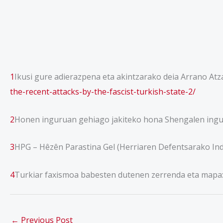
1
Ikusi gure adierazpena eta akintzarako deia Arrano At
the-recent-attacks-by-the-fascist-turkish-state-2/
2
Honen inguruan gehiago jakiteko hona Shengalen ingur
3
HPG – Hêzên Parastina Gel (Herriaren Defentsarako Ind
4
Turkiar faxismoa babesten dutenen zerrenda eta mapa
←
Previous Post