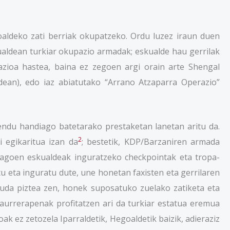
goaldeko zati berriak okupatzeko. Ordu luzez iraun duen
ualdean turkiar okupazio armadak; eskualde hau gerrilak
zioa hastea, baina ez zegoen argi orain arte Shengal
dean), edo iaz abiatutako “Arrano Atzaparra Operazio”
mendu handiago batetarako prestaketan lanetan aritu da.
2
 egikaritua izan da
; bestetik, KDP/Barzaniren armada
dagoen eskualdeak inguratzeko checkpointak eta tropa-
eta inguratu dute, une honetan faxisten eta gerrilaren
guda piztea zen, honek suposatuko zuelako zatiketa eta
aurrerapenak profitatzen ari da turkiar estatua eremua
ak ez zetozela Iparraldetik, Hegoaldetik baizik, adieraziz