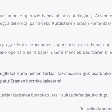
z kanpoko operazio handia abiatu dutela gaur, “Arrano A
egoaldeko eta Iparraldeko Kurdistanen artean kontentzio
 gu guztiontzako mehatxu izugarri gisa ulertu behar dugu.
ko operazio berri batekin. Gare mendiak iraultzaren bihot
to egiteko! Hona hemen turkiar faxismoaren guk osatutak
okupatu! Eraman borroka kaleetara!
 turkiar faxismoa borrokatu eta iraultza defendatuko dugu!
Rojavako Komuna 