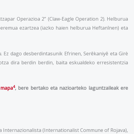
tzapar Operazioa 2” (Claw-Eagle Operation 2). Helburua
 eremua ezartzea (iazko haien helburua Heftanînen) eta
 Ez dago desberdintasunik Efrinen, Serêkaniyê eta Girè
za dira berdin berdin, baita eskualdeko erresistentzia
4
o
mapa
, bere bertako eta nazioarteko laguntzaileak ere
Internazionalista (Internationalist Commune of Rojava),