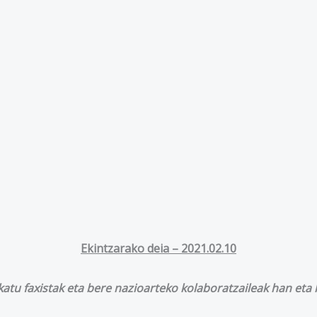
Ekintzarako deia – 2021.02.10
atu faxistak eta bere nazioarteko kolaboratzaileak han et