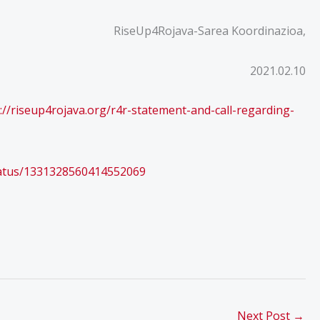
RiseUp4Rojava-Sarea Koordinazioa,
2021.02.10
://riseup4rojava.org/r4r-statement-and-call-regarding-
tatus/1331328560414552069
Next Post
→