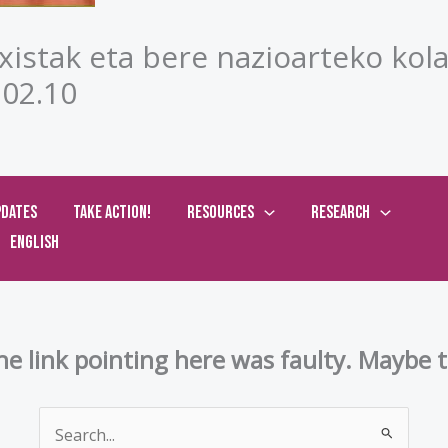
axistak eta bere nazioarteko ko
.02.10