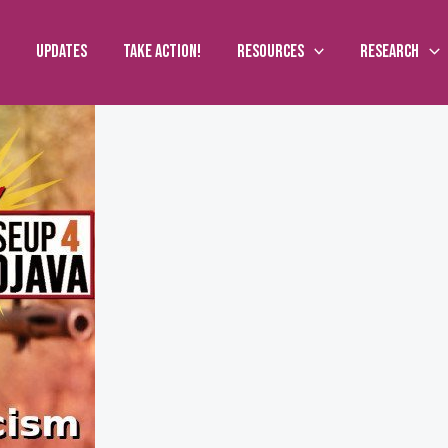
Updates
Take action!
Resources
Research