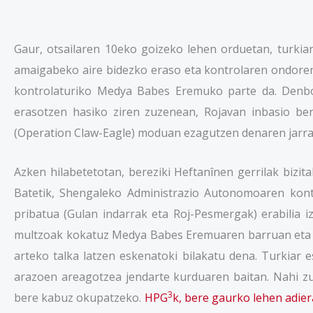
Gaur, otsailaren 10eko goizeko lehen orduetan, turkiar
amaigabeko aire bidezko eraso eta kontrolaren ondoren,
kontrolaturiko Medya Babes Eremuko parte da. Denbor
erasotzen hasiko ziren zuzenean, Rojavan inbasio ber
(Operation Claw-Eagle) moduan ezagutzen denaren jarra
Azken hilabetetotan, bereziki Heftanînen gerrilak bizi
Batetik, Shengaleko Administrazio Autonomoaren kontr
pribatua (Gulan indarrak eta Roj-Pesmergak) erabilia
multzoak kokatuz Medya Babes Eremuaren barruan eta in
arteko talka latzen eskenatoki bilakatu dena. Turkiar
arazoen areagotzea jendarte kurduaren baitan. Nahi zu
3
bere kabuz okupatzeko.
HPG
k, bere gaurko lehen adie