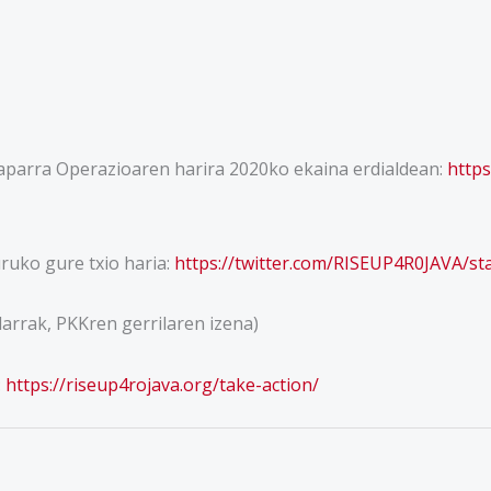
zaparra Operazioaren harira 2020ko ekaina erdialdean:
https
uko gure txio haria:
https://twitter.com/RISEUP4R0JAVA/s
arrak, PKKren gerrilaren izena)
:
https://riseup4rojava.org/take-action/