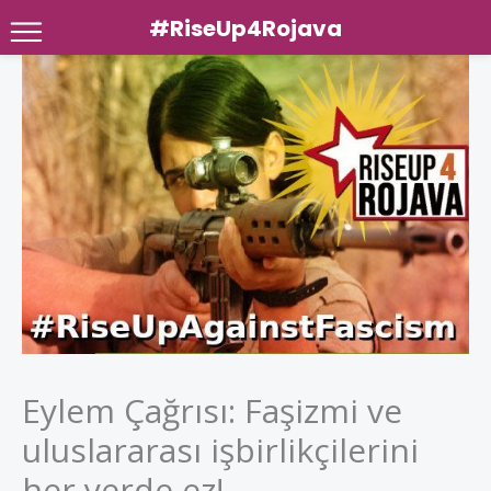
#RiseUp4Rojava
Skip
to
content
Eylem Çağrısı: Faşizmi ve
uluslararası işbirlikçilerini
her yerde ez!