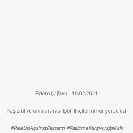
Eylem Çağrısı – 10.02.2021
Faşizmi ve uluslararası işbirlikçilerini her yerde ez!
#RiseUpAgainstFascism
#FaşizmeKarşıAyağaKal
k