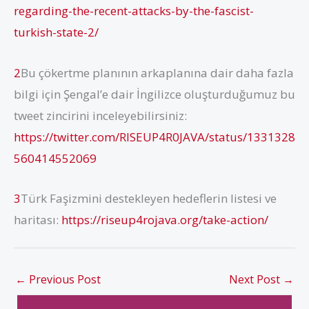
regarding-the-recent-attacks-by-the-fascist-
turkish-state-2/
2
Bu çökertme planının arkaplanına dair daha fazla
bilgi için Şengal’e dair İngilizce oluşturduğumuz bu
tweet zincirini inceleyebilirsiniz:
https://twitter.com/RISEUP4R0JAVA/status/1331328
560414552069
3
Türk Faşizmini destekleyen hedeflerin listesi ve
haritası:
https://riseup4rojava.org/take-action/
←
Previous Post
Next Post
→