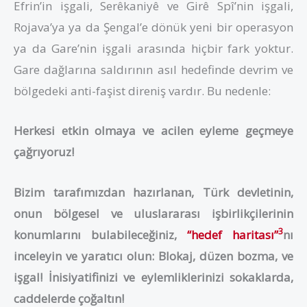
Efrin’in işgali, Serêkaniyê ve Girê Spî’nin işgali,
Rojava’ya ya da Şengal’e dönük yeni bir operasyon
ya da Gare’nin işgali arasında hiçbir fark yoktur.
Gare dağlarına saldırının asıl hedefinde devrim ve
bölgedeki anti-faşist direniş vardır. Bu nedenle:
Herkesi etkin olmaya ve acilen eyleme geçmeye
çağrıyoruz!
Bizim tarafımızdan hazırlanan, Türk devletinin,
onun bölgesel ve uluslararası işbirlikçilerinin
3
konumlarını bulabileceğiniz,
“hedef haritası”
nı
inceleyin ve yaratıcı olun: Blokaj, düzen bozma, ve
işgal! İnisiyatifinizi ve eylemliklerinizi sokaklarda,
caddelerde çoğaltın!