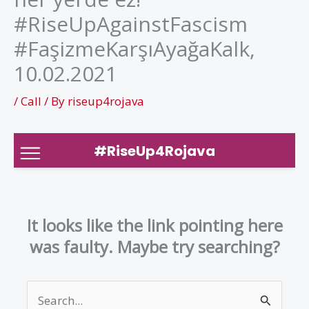
#RiseUpAgainstFascism
#FaşizmeKarşıAyağaKalk,
10.02.2021
/
Call
/ By
riseup4rojava