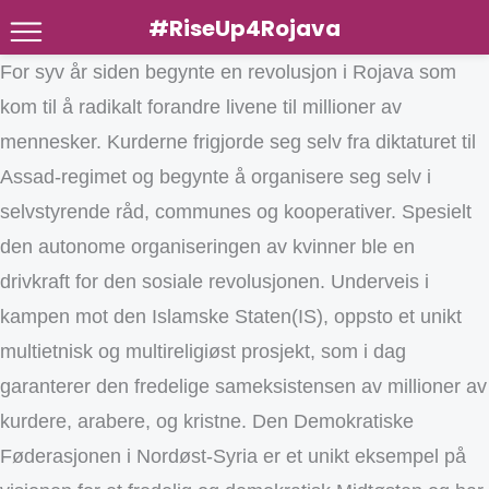
#RiseUp4Rojava
Skip
For syv år siden begynte en revolusjon i Rojava som
to
kom til å radikalt forandre livene til millioner av
content
mennesker. Kurderne frigjorde seg selv fra diktaturet til
Assad-regimet og begynte å organisere seg selv i
selvstyrende råd, communes og kooperativer. Spesielt
den autonome organiseringen av kvinner ble en
drivkraft for den sosiale revolusjonen. Underveis i
kampen mot den Islamske Staten(IS), oppsto et unikt
multietnisk og multireligiøst prosjekt, som i dag
garanterer den fredelige sameksistensen av millioner av
kurdere, arabere, og kristne. Den Demokratiske
Føderasjonen i Nordøst-Syria er et unikt eksempel på