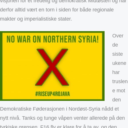
visjonen for et fredelig og demokratisk Midtøsten og har
derfor alltid vært en torn i siden for både regionale
makter og imperialistiske stater.
Over
de
siste
ukene
har
truslen
e mot
den
Demokratiske Føderasjonen i Nordøst-Syria nådd et
nytt nivå. Tanks og tunge våpen venter allerede på den
tyrkiske grensen, F16 fly er klare for å ta av, og den