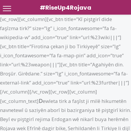
#RiseUp4Rojava
Skip
[vc_row][vc_column][vc_btn title=”Kî piştgirî dide
to
faşîzma tirk?” size=”lg” i_icon_fontawesome=”fa fa-
content
wikipedia-w” add_icon=”true” link=”url:%23wiki|||”]
[vc_btn title=”Firotina çekan ji bo Tirkiyeyê” size=”lg”
i_icon_fontawesome=”fa fa-map-pin” add_icon=”true”
link=”url:%23weapon|||”][vc_btn title=”Agahiyên din.
Broşûr. Girêdane.” size=”lg” i_icon_fontawesome=”fa fa-
external-link” add_icon=”true” link=”url:%23further|||”]
[/vc_column][/vc_row][vc_row][vc_column]
D
[vc_column_text]
ewleta tirk a faşîst ji milê hikumetên
navnetewî û saziyên aborî bi bazirganiya tê piştgirî kirin.
Beyî ev piştgirî rejima Erdogan wê nikarî buya herêmên
Rojava wek Efrînê dagir bike, Serhildanên li Tirkiye li dijî