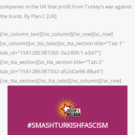
companies in the UK that profit from Turkey’s war against
the Kurds. By Plan C [UK].
[/vc_column_text][/vc_column][/vc_row][vc_row]
[vc_column][vc_tta_tabs][vc_tta_section title=”Tab 1″
tab_id=”1561285387265-3a240fc1-e3d7″]
[/vc_tta_section][vc_tta_section title=”Tab 2″
tab_id=”1561285387302-d52d2e96-88a4″]
[/vc_tta_section][/vc_tta_tabs][/vc_column][/vc_row]
#SMASHTURKISHFASCISM