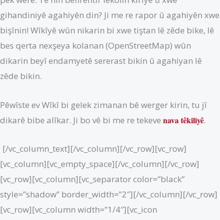
gihandiniyê agahiyên din? Ji me re rapor û agahiyên xwe
bişînin! Wîkîyê wûn nikarin bi xwe tiştan lê zêde bike, lê
bes qerta nexşeya kolanan (OpenStreetMap) wûn
dikarin beyî endamyetê sererast bikin û agahiyan lê
zêde bikin.
Pêwîste ev Wîkî bi gelek zimanan bê werger kirin, tu jî
dikarê bibe alîkar. Ji bo vê bi me re tekeve
nava têkiliyê
.
[/vc_column_text][/vc_column][/vc_row][vc_row]
[vc_column][vc_empty_space][/vc_column][/vc_row]
[vc_row][vc_column][vc_separator color=”black”
style=”shadow” border_width=”2″][/vc_column][/vc_row]
[vc_row][vc_column width=”1/4″][vc_icon