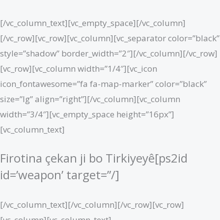
[/vc_column_text][vc_empty_space][/vc_column]
[/vc_row][vc_row][vc_column][vc_separator color=”black”
style=”shadow” border_width=”2″][/vc_column][/vc_row]
[vc_row][vc_column width=”1/4″][vc_icon
icon_fontawesome=”fa fa-map-marker” color=”black”
size=”lg” align=”right”][/vc_column][vc_column
width=”3/4″][vc_empty_space height=”16px”]
[vc_column_text]
Firotina çekan ji bo Tirkiyeyê[ps2id
id=’weapon’ target=”/]
[/vc_column_text][/vc_column][/vc_row][vc_row]
[vc_column][vc_column_text]