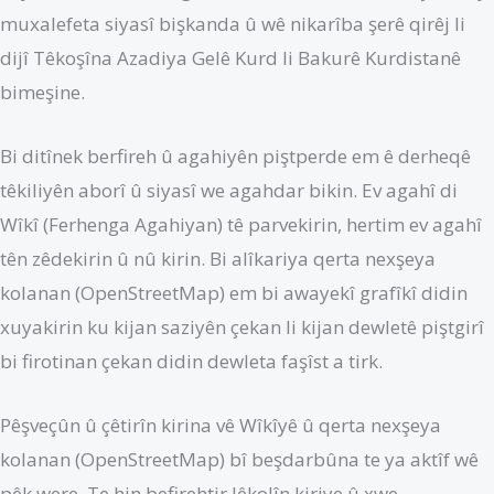
muxalefeta siyasî bişkanda û wê nikarîba şerê qirêj li
dijî Têkoşîna Azadiya Gelê Kurd li Bakurê Kurdistanê
bimeşine.
Bi ditînek berfireh û agahiyên piştperde em ê derheqê
têkiliyên aborî û siyasî we agahdar bikin. Ev agahî di
Wîkî (Ferhenga Agahiyan) tê parvekirin, hertim ev agahî
tên zêdekirin û nû kirin. Bi alîkariya qerta nexşeya
kolanan (OpenStreetMap) em bi awayekî grafîkî didin
xuyakirin ku kijan saziyên çekan li kijan dewletê piştgirî
bi firotinan çekan didin dewleta faşîst a tirk.
Pêşveçûn û çêtirîn kirina vê Wîkîyê û qerta nexşeya
kolanan (OpenStreetMap) bî beşdarbûna te ya aktîf wê
pêk were. Te hin befirehtir lêkolîn kiriye û xwe