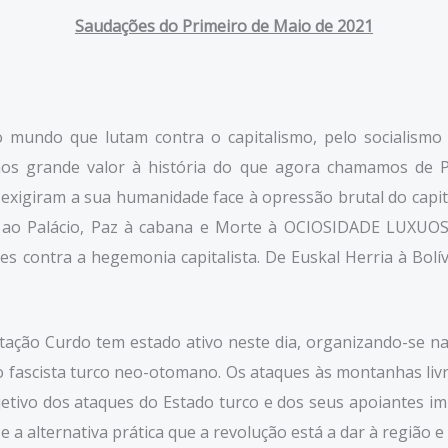
Saudações do Primeiro de Maio de 2021
o mundo que lutam contra o capitalismo, pelo socialism
mos grande valor à história do que agora chamamos de P
xigiram a sua humanidade face à opressão brutal do capit
o Palácio, Paz à cabana e Morte à OCIOSIDADE LUXUOSA”.
res contra a hegemonia capitalista. De Euskal Herria à Bolí
ão Curdo tem estado ativo neste dia, organizando-se nas 
o fascista turco neo-otomano. Os ataques às montanhas livr
tivo dos ataques do Estado turco e dos seus apoiantes impe
a alternativa prática que a revolução está a dar à região e