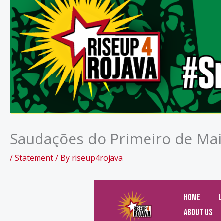
Saudações do Primeiro de Ma
/
Statement
/ By
riseup4rojava