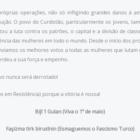
 próprias operações, não só infligindo grandes danos à
ução. O povo do Curdistão, particularmente os jovens, tam
ntou a luta contra os patrões, o capital e a divisão de c
cia das mulheres em todo o mundo. Desde o início dos prot
enviamos os melhores votos a todas as mulheres que lutam c
 perdeu a sua força e empenho.
ovo nunca será derrotado!
em Resistência) porque a vitória é nossa!
Bijî 1 Gulan (Viva o 1º de
maio)
Faşizma tirk biruxînin (Esmaguemos o Fascismo Turco)