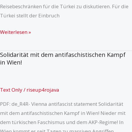
Reisebeschränken für die Türkei zu diskutieren. Für die
Türkei stellt der Einbruch
Aufruf
Weiterlesen »
zu
Aktionen,
Solidarität mit dem antifaschistischen Kampf
und
in Wien!
Kundgebung
in
Berlin,
Text Only
/
riseup4rojava
2.
PDF: de_R4R- Vienna antifascist statement Solidarität
Juli
mit dem antifaschistischen Kampf in Wien! Nieder mit
2020,
dem türkischen Faschismus und dem AKP-Regime! In
12
Wien kommt es seit Tagen zu massiven Angriffen