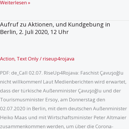
Bewertung
Weiterlesen »
der
aktuellen
Aufruf zu Aktionen, und Kundgebung in
politisch-
Berlin, 2. Juli 2020, 12 Uhr
militärischen
Lage,
21.
Action
,
Text Only
/
riseup4rojava
Juli
PDF: de_Call 02.07. RiseUp4Rojava: Faschist Çavuşoğlu
2020
nicht willkommen! Laut Medienberichten wird erwartet,
dass der türkische Außenminister Çavuşoğlu und der
Tourismusminister Ersoy, am Donnerstag den
02.07.2020 in Berlin, mit dem deutschen Außenminister
Heiko Maas und mit Wirtschaftsminister Peter Altmaier
zusammenkommen werden, um über die Corona-