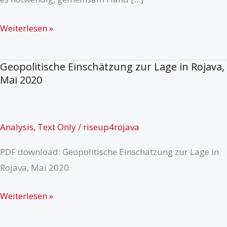
Bewertung
Weiterlesen »
der
aktuellen
Geopolitische Einschätzung zur Lage in Rojava,
politischen-
Mai 2020
militärischen
Situation,
11.08.2020
Analysis
,
Text Only
/
riseup4rojava
PDF download: Geopolitische Einschätzung zur Lage in
Rojava, Mai 2020
Geopolitische
Weiterlesen »
Einschätzung
zur