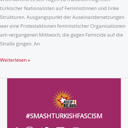
Uhr
türkischer Nationalisten auf Feministinnen und linke
Strukturen. Ausgangspunkt der Auseinandersetzungen
war eine Protestaktionen feministischer Organisationen
am vergangenen Mittwoch, die gegen Femizide auf die
Straße gingen. An
Solidarität
Weiterlesen »
mit
dem
antifaschistischen
Kampf
in
Wien!
#SMASHTURKISHFASCISM