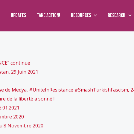
Updates
Take action!
Resources
Research
NCE” continue
stan, 29 Juin 2021
fense de Medya, #UniteInResistance #SmashTurkishFascism, 2
 de la liberté a sonné !
6.01.2021
écembre 2020
 au 8 Novembre 2020