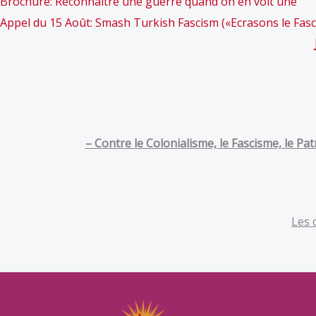
Brochure: Reconnaître une guerre quand on en voit une
Appel du 15 Août: Smash Turkish Fascism («Ecrasons le Fas
– Contre le Colonialisme, le Fascisme, le Pa
Les 