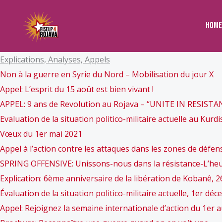
to
content
Home
Explications, Analyses, Appels
Non à la guerre en Syrie du Nord – Mobilisation du jour X
Appel: L’esprit du 15 août est bien vivant !
APPEL: 9 ans de Revolution au Rojava – “UNITE IN RESISTA
Evaluation de la situation politico-militaire actuelle au Kurdi
Vœux du 1er mai 2021
Appel à l’action contre les attaques dans les zones de dé
SPRING OFFENSIVE: Unissons-nous dans la résistance-L’heure
Explication: 6ème anniversaire de la libération de Kobanê, 2
Évaluation de la situation politico-militaire actuelle, 1er d
Appel: Rejoignez la semaine internationale d’action du 1er