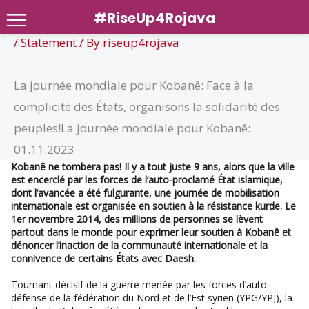
#RiseUp4Rojava
/
Statement
/ By
riseup4rojava
Skip
to
La journée mondiale pour Kobanê: Face à la
content
complicité des États, organisons la solidarité des
peuples!La journée mondiale pour Kobanê:
01.11.2023
Kobanê ne tombera pas! Il y a tout juste 9 ans, alors que la ville
est encerclé par les forces de l’auto-proclamé État islamique,
dont l’avancée a été fulgurante, une journée de mobilisation
internationale est organisée en soutien à la résistance kurde. Le
1er novembre 2014, des millions de personnes se lèvent
partout dans le monde pour exprimer leur soutien à Kobanê et
dénoncer l’inaction de la communauté internationale et la
connivence de certains États avec Daesh.
Tournant décisif de la guerre menée par les forces d’auto-
défense de la fédération du Nord et de l’Est syrien (YPG/YPJ), la