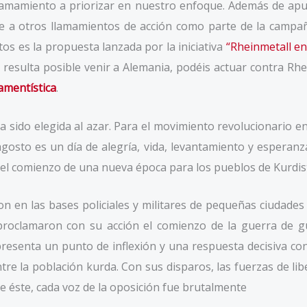
 llamamiento a priorizar en nuestro enfoque. Además de a
se a otros llamamientos de acción como parte de la campañ
os es la propuesta lanzada por la iniciativa
“Rheinmetall e
os resulta posible venir a Alemania, podéis actuar contra R
mamentística
.
sido elegida al azar. Para el movimiento revolucionario en
 agosto es un día de alegría, vida, levantamiento y esperan
el comienzo de una nueva época para los pueblos de Kurdis
on en las bases policiales y militares de pequeñas ciudades
clamaron con su acción el comienzo de la guerra de guer
presenta un punto de inflexión y una respuesta decisiva con
e la población kurda. Con sus disparos, las fuerzas de libe
e éste, cada voz de la oposición fue brutalmente