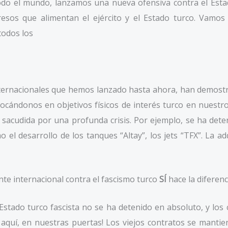
odo el mundo, lanzamos una nueva ofensiva contra el Estad
resos que alimentan el ejército y el Estado turco. Vamos
todos los
nternacionales que hemos lanzado hasta ahora, han demos
nfocándonos en objetivos físicos de interés turco en nuestr
to sacudida por una profunda crisis. Por ejemplo, se ha det
 el desarrollo de los tanques “Altay”, los jets “TFX”. La 
te internacional contra el fascismo turco
SÍ
hace la diferenc
Estado turco fascista no se ha detenido en absoluto, y los
quí, en nuestras puertas! Los viejos contratos se mantien