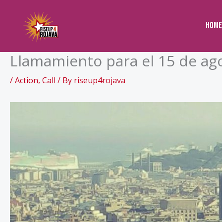
to
content
Home
Llamamiento para el 15 de ago
/
Action
,
Call
/ By
riseup4rojava