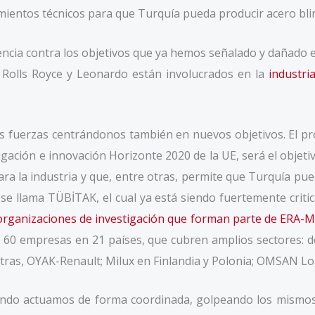
imientos técnicos para que Turquía pueda producir acero bli
ncia contra los objetivos que ya hemos señalado y dañado en
Rolls Royce y Leonardo están involucrados en la
industri
 fuerzas centrándonos también en nuevos objetivos. El pr
gación e innovación Horizonte 2020 de la UE, será el objeti
ara la industria y que, entre otras, permite que Turquía pue
 se llama TÜBİTAK, el cual ya está siendo fuertemente criti
organizaciones de investigación que forman parte de ERA-
60 empresas en 21 países, que cubren amplios sectores: des
e otras, OYAK-Renault; Milux en Finlandia y Polonia; OMSAN L
do actuamos de forma coordinada, golpeando los mismos o